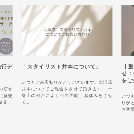
先行デ
「スタイリスト井本について」
【
せ：
をご
いつもご来店ありがとうございます。北浜店
井本についてご報告をさせて頂きます。 一
の研究
身上の都合により当面の間、お休みをさせ
に発売
いつも
て…
業界…
りがと
お客