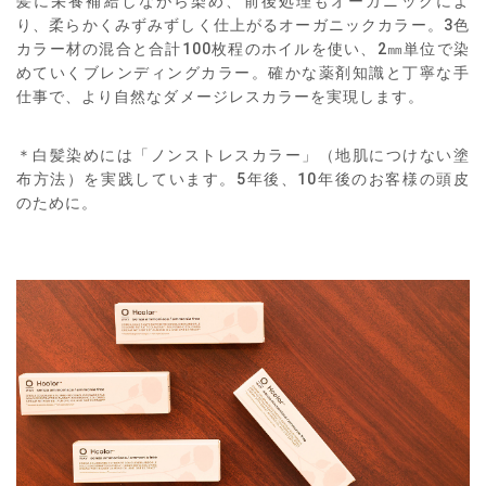
髪に栄養補給しながら染め、前後処理もオーガニックによ
り、柔らかくみずみずしく仕上がるオーガニックカラー。3色
カラー材の混合と合計100枚程のホイルを使い、2㎜単位で染
めていくブレンディングカラー。確かな薬剤知識と丁寧な手
仕事で、より自然なダメージレスカラーを実現します。
＊白髪染めには「ノンストレスカラー」（地肌につけない塗
布方法）を実践しています。5年後、10年後のお客様の頭皮
のために。