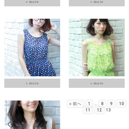
> more
> more
> more
> more
« 前へ
1
…
8
9
10
11
12
13