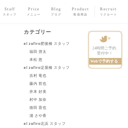
Staff
Price
Blog
Product
Recruit
スタッフ
メニュー
ブログ
取扱商品
リクルート
カテゴリー
el zafiro肥後橋 スタッフ
福田 啓太
本松 悠
el zafiro淀屋橋 スタッフ
吉村 竜也
藤内 哲也
井本 好美
村中 加奈
徳田 晋也
浦 さや香
el zafiro北浜 スタッフ