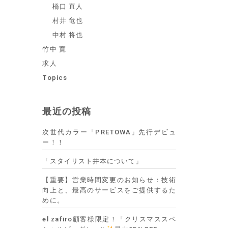
橋口 直人
村井 竜也
中村 将也
竹中 寛
求人
Topics
最近の投稿
次世代カラー「PRETOWA」先行デビュ
ー！！
「スタイリスト井本について」
【重要】営業時間変更のお知らせ：技術
向上と、最高のサービスをご提供するた
めに。
el zafiro顧客様限定！「クリスマススペ