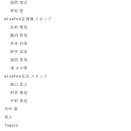
福田 啓太
本松 悠
el zafiro淀屋橋 スタッフ
吉村 竜也
藤内 哲也
井本 好美
村中 加奈
徳田 晋也
浦 さや香
el zafiro北浜 スタッフ
橋口 直人
村井 竜也
中村 将也
竹中 寛
求人
Topics