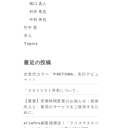
橋口 直人
村井 竜也
中村 将也
竹中 寛
求人
Topics
最近の投稿
次世代カラー「PRETOWA」先行デビュ
ー！！
「スタイリスト井本について」
【重要】営業時間変更のお知らせ：技術
向上と、最高のサービスをご提供するた
めに。
el zafiro顧客様限定！「クリスマススペ