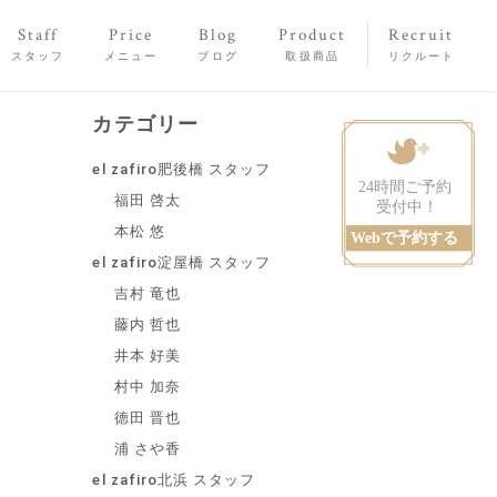
Staff
Price
Blog
Product
Recruit
スタッフ
メニュー
ブログ
取扱商品
リクルート
カテゴリー
el zafiro肥後橋 スタッフ
福田 啓太
本松 悠
el zafiro淀屋橋 スタッフ
吉村 竜也
藤内 哲也
井本 好美
村中 加奈
徳田 晋也
浦 さや香
el zafiro北浜 スタッフ