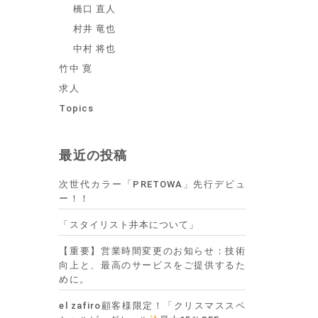
橋口 直人
村井 竜也
中村 将也
竹中 寛
求人
Topics
最近の投稿
次世代カラー「PRETOWA」先行デビュ
ー！！
「スタイリスト井本について」
【重要】営業時間変更のお知らせ：技術
向上と、最高のサービスをご提供するた
めに。
el zafiro顧客様限定！「クリスマススペ