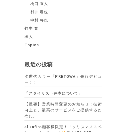
橋口 直人
村井 竜也
中村 将也
竹中 寛
求人
Topics
最近の投稿
次世代カラー「PRETOWA」先行デビュ
ー！！
「スタイリスト井本について」
【重要】営業時間変更のお知らせ：技術
向上と、最高のサービスをご提供するた
めに。
el zafiro顧客様限定！「クリスマススペ