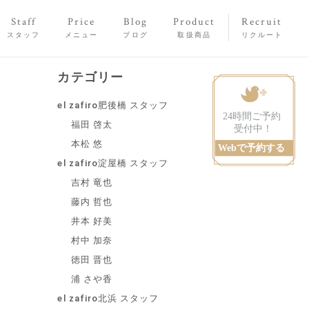
Staff
Price
Blog
Product
Recruit
スタッフ
メニュー
ブログ
取扱商品
リクルート
カテゴリー
el zafiro肥後橋 スタッフ
福田 啓太
本松 悠
el zafiro淀屋橋 スタッフ
吉村 竜也
藤内 哲也
井本 好美
村中 加奈
徳田 晋也
浦 さや香
el zafiro北浜 スタッフ