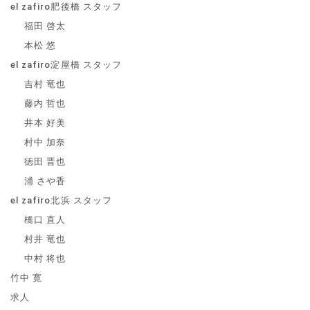
el zafiro肥後橋 スタッフ
福田 啓太
本松 悠
el zafiro淀屋橋 スタッフ
吉村 竜也
藤内 哲也
井本 好美
村中 加奈
徳田 晋也
浦 さや香
el zafiro北浜 スタッフ
橋口 直人
村井 竜也
中村 将也
竹中 寛
求人