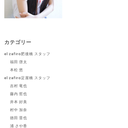
カテゴリー
el zafiro肥後橋 スタッフ
福田 啓太
本松 悠
el zafiro淀屋橋 スタッフ
吉村 竜也
藤内 哲也
井本 好美
村中 加奈
徳田 晋也
浦 さや香