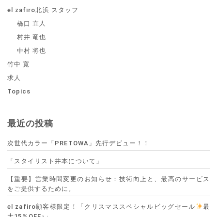
el zafiro北浜 スタッフ
橋口 直人
村井 竜也
中村 将也
竹中 寛
求人
Topics
最近の投稿
次世代カラー「PRETOWA」先行デビュー！！
「スタイリスト井本について」
【重要】営業時間変更のお知らせ：技術向上と、最高のサービス
をご提供するために。
el zafiro顧客様限定！「クリスマススペシャルビッグセール
最
大15％OFF♪」