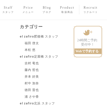
Staff
Price
Blog
Product
Recruit
スタッフ
メニュー
ブログ
取扱商品
リクルート
カテゴリー
el zafiro肥後橋 スタッフ
福田 啓太
本松 悠
el zafiro淀屋橋 スタッフ
吉村 竜也
藤内 哲也
井本 好美
村中 加奈
徳田 晋也
浦 さや香
el zafiro北浜 スタッフ