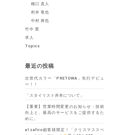
橋口 直人
村井 竜也
中村 将也
竹中 寛
求人
Topics
最近の投稿
次世代カラー「PRETOWA」先行デビュ
ー！！
「スタイリスト井本について」
【重要】営業時間変更のお知らせ：技術
向上と、最高のサービスをご提供するた
めに。
el zafiro顧客様限定！「クリスマススペ