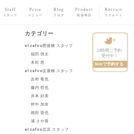
Staff
Price
Blog
Product
Recruit
スタッフ
メニュー
ブログ
取扱商品
リクルート
カテゴリー
el zafiro肥後橋 スタッフ
福田 啓太
本松 悠
el zafiro淀屋橋 スタッフ
吉村 竜也
藤内 哲也
井本 好美
村中 加奈
徳田 晋也
浦 さや香
el zafiro北浜 スタッフ