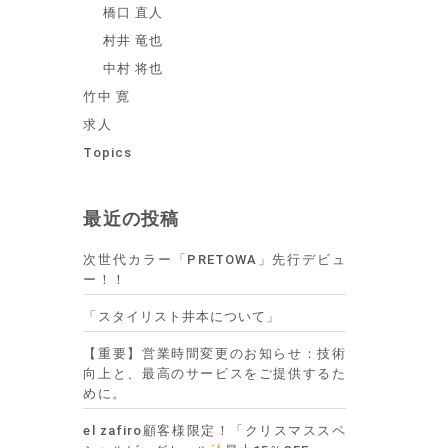
橋口 直人
村井 竜也
中村 将也
竹中 寛
求人
Topics
最近の投稿
次世代カラー「PRETOWA」先行デビュ
ー！！
「スタイリスト井本について」
【重要】営業時間変更のお知らせ：技術
向上と、最高のサービスをご提供するた
めに。
el zafiro顧客様限定！「クリスマススペ