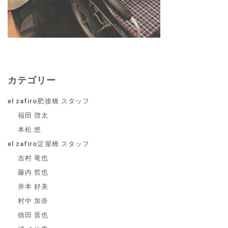
カテゴリー
el zafiro肥後橋 スタッフ
福田 啓太
本松 悠
el zafiro淀屋橋 スタッフ
吉村 竜也
藤内 哲也
井本 好美
村中 加奈
徳田 晋也