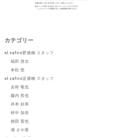
カテゴリー
el zafiro肥後橋 スタッフ
福田 啓太
本松 悠
el zafiro淀屋橋 スタッフ
吉村 竜也
藤内 哲也
井本 好美
村中 加奈
徳田 晋也
浦 さや香