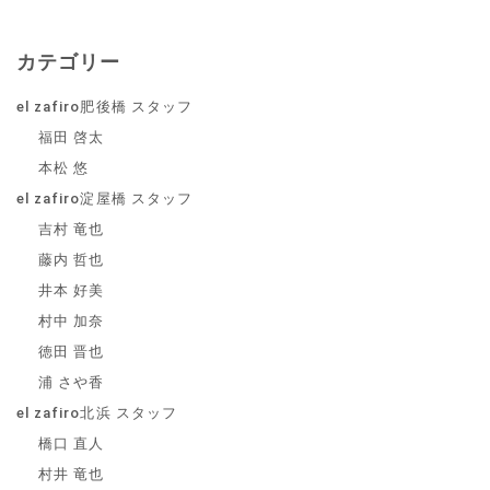
カテゴリー
el zafiro肥後橋 スタッフ
福田 啓太
本松 悠
el zafiro淀屋橋 スタッフ
吉村 竜也
藤内 哲也
井本 好美
村中 加奈
徳田 晋也
浦 さや香
el zafiro北浜 スタッフ
橋口 直人
村井 竜也