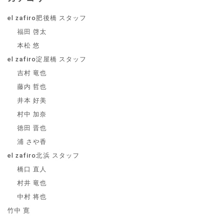
el zafiro肥後橋 スタッフ
福田 啓太
本松 悠
el zafiro淀屋橋 スタッフ
吉村 竜也
藤内 哲也
井本 好美
村中 加奈
徳田 晋也
浦 さや香
el zafiro北浜 スタッフ
橋口 直人
村井 竜也
中村 将也
竹中 寛