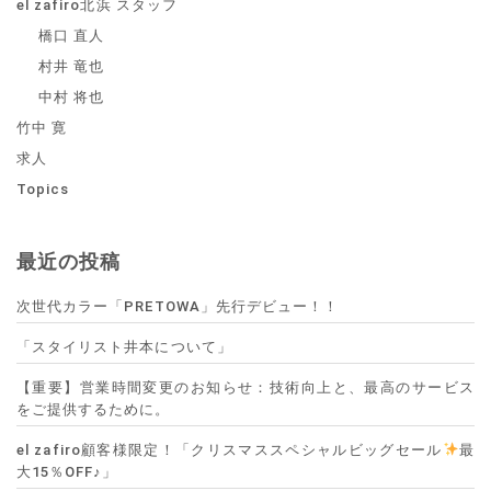
el zafiro北浜 スタッフ
橋口 直人
村井 竜也
中村 将也
竹中 寛
求人
Topics
最近の投稿
次世代カラー「PRETOWA」先行デビュー！！
「スタイリスト井本について」
【重要】営業時間変更のお知らせ：技術向上と、最高のサービス
をご提供するために。
el zafiro顧客様限定！「クリスマススペシャルビッグセール
最
大15％OFF♪」