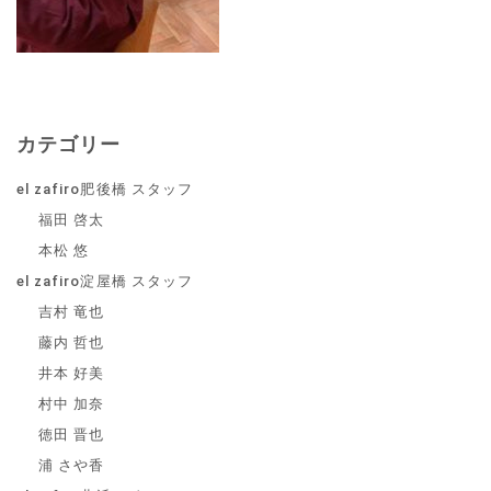
カテゴリー
el zafiro肥後橋 スタッフ
福田 啓太
本松 悠
el zafiro淀屋橋 スタッフ
吉村 竜也
藤内 哲也
井本 好美
村中 加奈
徳田 晋也
浦 さや香