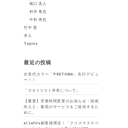
橋口 直人
村井 竜也
中村 将也
竹中 寛
求人
Topics
最近の投稿
次世代カラー「PRETOWA」先行デビュ
ー！！
「スタイリスト井本について」
【重要】営業時間変更のお知らせ：技術
向上と、最高のサービスをご提供するた
めに。
el zafiro顧客様限定！「クリスマススペ