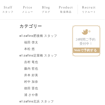
Staff
Price
Blog
Product
Recruit
スタッフ
メニュー
ブログ
取扱商品
リクルート
カテゴリー
el zafiro肥後橋 スタッフ
福田 啓太
本松 悠
el zafiro淀屋橋 スタッフ
吉村 竜也
藤内 哲也
井本 好美
村中 加奈
徳田 晋也
浦 さや香
el zafiro北浜 スタッフ