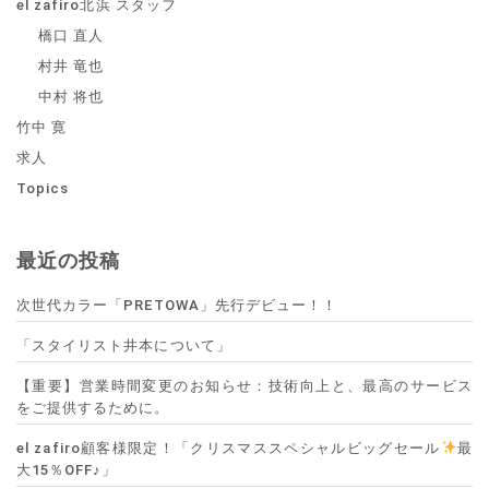
el zafiro北浜 スタッフ
橋口 直人
村井 竜也
中村 将也
竹中 寛
求人
Topics
最近の投稿
次世代カラー「PRETOWA」先行デビュー！！
「スタイリスト井本について」
【重要】営業時間変更のお知らせ：技術向上と、最高のサービス
をご提供するために。
el zafiro顧客様限定！「クリスマススペシャルビッグセール
最
大15％OFF♪」