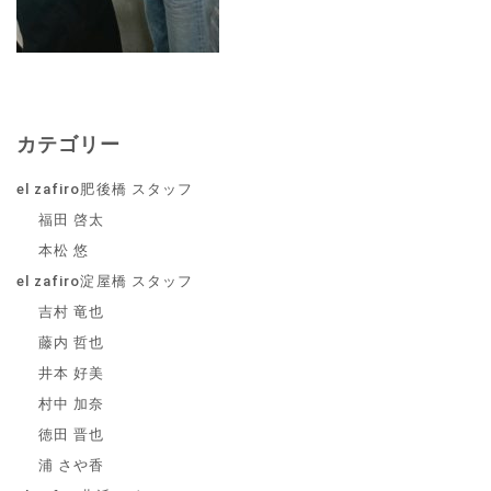
カテゴリー
el zafiro肥後橋 スタッフ
福田 啓太
本松 悠
el zafiro淀屋橋 スタッフ
吉村 竜也
藤内 哲也
井本 好美
村中 加奈
徳田 晋也
浦 さや香