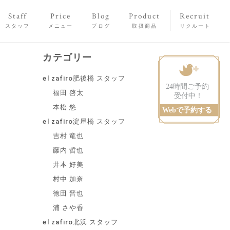
Staff
Price
Blog
Product
Recruit
スタッフ
メニュー
ブログ
取扱商品
リクルート
カテゴリー
el zafiro肥後橋 スタッフ
福田 啓太
本松 悠
el zafiro淀屋橋 スタッフ
吉村 竜也
藤内 哲也
井本 好美
村中 加奈
徳田 晋也
浦 さや香
el zafiro北浜 スタッフ