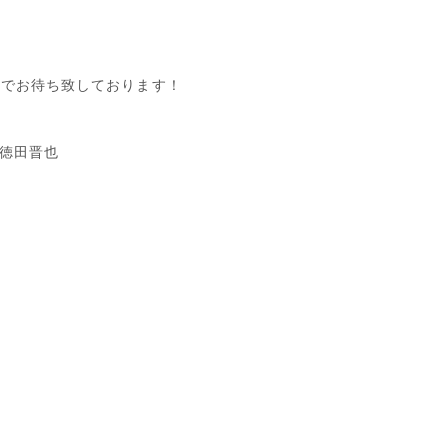
屋橋店でお待ち致しております！
徳田晋也