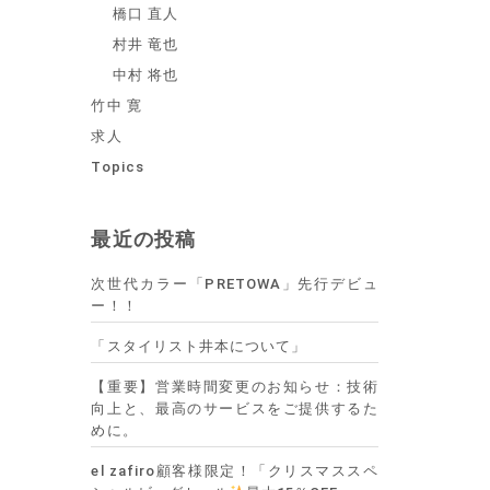
橋口 直人
村井 竜也
中村 将也
竹中 寛
求人
Topics
最近の投稿
次世代カラー「PRETOWA」先行デビュ
ー！！
「スタイリスト井本について」
【重要】営業時間変更のお知らせ：技術
向上と、最高のサービスをご提供するた
めに。
el zafiro顧客様限定！「クリスマススペ