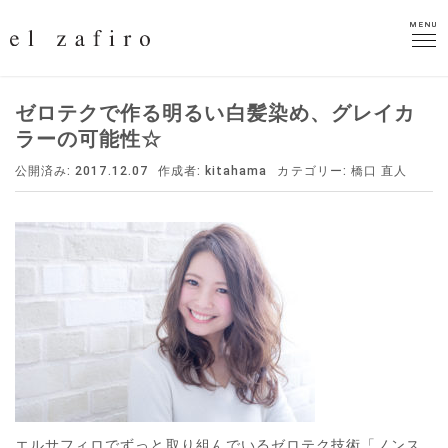
MENU
MENU
ゼロテクで作る明るい白髪染め、グレイカ
ラーの可能性☆
公開済み: 2017.12.07
作成者:
kitahama
カテゴリー:
橋口 直人
エルサフィロでずっと取り組んでいるゼロテク技術「ノンス