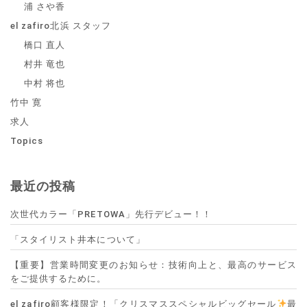
浦 さや香
el zafiro北浜 スタッフ
橋口 直人
村井 竜也
中村 将也
竹中 寛
求人
Topics
最近の投稿
次世代カラー「PRETOWA」先行デビュー！！
「スタイリスト井本について」
【重要】営業時間変更のお知らせ：技術向上と、最高のサービス
をご提供するために。
el zafiro顧客様限定！「クリスマススペシャルビッグセール
最