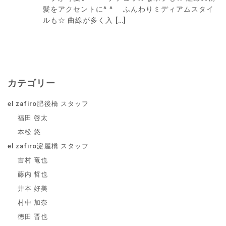
髪をアクセントに^ ^ ふんわりミディアムスタイ
ルも☆ 曲線が多く入 […]
カテゴリー
el zafiro肥後橋 スタッフ
福田 啓太
本松 悠
el zafiro淀屋橋 スタッフ
吉村 竜也
藤内 哲也
井本 好美
村中 加奈
徳田 晋也