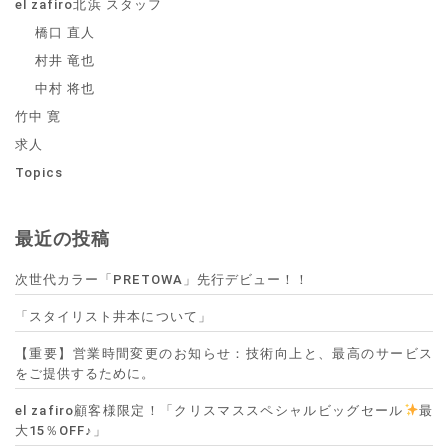
el zafiro北浜 スタッフ
橋口 直人
村井 竜也
中村 将也
竹中 寛
求人
Topics
最近の投稿
次世代カラー「PRETOWA」先行デビュー！！
「スタイリスト井本について」
【重要】営業時間変更のお知らせ：技術向上と、最高のサービス
をご提供するために。
el zafiro顧客様限定！「クリスマススペシャルビッグセール
最
大15％OFF♪」