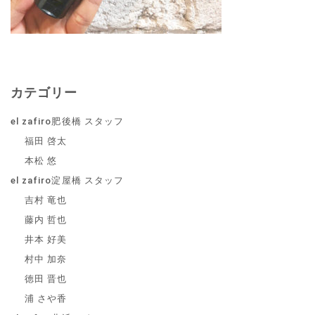
カテゴリー
el zafiro肥後橋 スタッフ
福田 啓太
本松 悠
el zafiro淀屋橋 スタッフ
吉村 竜也
藤内 哲也
井本 好美
村中 加奈
徳田 晋也
浦 さや香