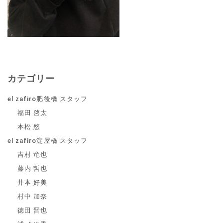
カテゴリー
el zafiro肥後橋 スタッフ
福田 啓太
本松 悠
el zafiro淀屋橋 スタッフ
吉村 竜也
藤内 哲也
井本 好美
村中 加奈
徳田 晋也