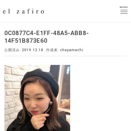
MENU
MENU
0C0877C4-E1FF-48A5-ABB8-
14F51B873E60
公開済み: 2019.12.18
作成者:
chayamachi