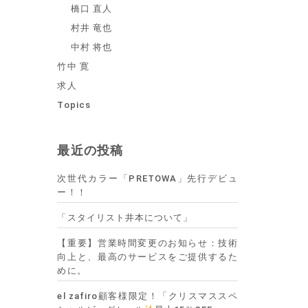
橋口 直人
村井 竜也
中村 将也
竹中 寛
求人
Topics
最近の投稿
次世代カラー「PRETOWA」先行デビュ
ー！！
「スタイリスト井本について」
【重要】営業時間変更のお知らせ：技術
向上と、最高のサービスをご提供するた
めに。
el zafiro顧客様限定！「クリスマススペ