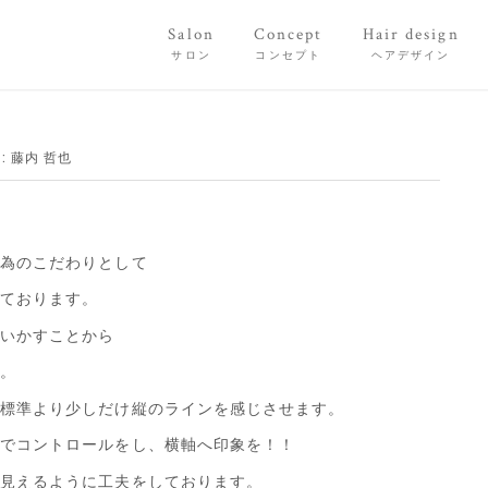
Salon
Concept
Hair design
サロン
コンセプト
ヘアデザイン
:
藤内 哲也
る為のこだわりとして
れております。
限いかすことから
す。
、標準より少しだけ縦のラインを感じさせます。
トでコントロールをし、横軸へ印象を！！
に見えるように工夫をしております。