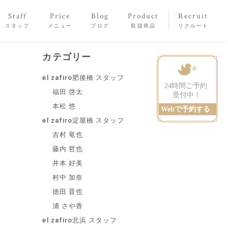
Staff
Price
Blog
Product
Recruit
スタッフ
メニュー
ブログ
取扱商品
リクルート
カテゴリー
el zafiro肥後橋 スタッフ
福田 啓太
本松 悠
el zafiro淀屋橋 スタッフ
吉村 竜也
藤内 哲也
井本 好美
村中 加奈
徳田 晋也
浦 さや香
el zafiro北浜 スタッフ