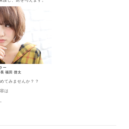
る冬のカラー
店長 福田 啓太
じめてみませんか？？
内容は
い。