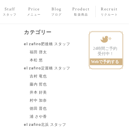
Staff
Price
Blog
Product
Recruit
スタッフ
メニュー
ブログ
取扱商品
リクルート
カテゴリー
el zafiro肥後橋 スタッフ
福田 啓太
本松 悠
el zafiro淀屋橋 スタッフ
吉村 竜也
藤内 哲也
井本 好美
村中 加奈
徳田 晋也
浦 さや香
el zafiro北浜 スタッフ