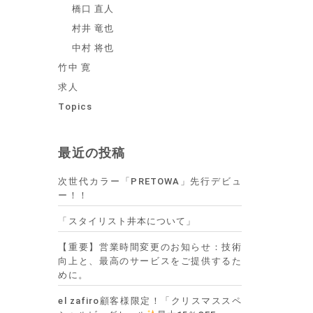
橋口 直人
村井 竜也
中村 将也
竹中 寛
求人
Topics
最近の投稿
次世代カラー「PRETOWA」先行デビュ
ー！！
「スタイリスト井本について」
【重要】営業時間変更のお知らせ：技術
向上と、最高のサービスをご提供するた
めに。
el zafiro顧客様限定！「クリスマススペ