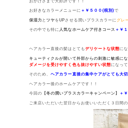
おかげさまで大好評です！！
お好きなカラーメニューに
＋￥５００(税別)
で
保湿力
と
ツヤ
をUPさせる潤いプラスカラーに
グレ
その中でも特に
人気なホームケア付きコース
＋￥１
ヘアカラー直後の髪はとても
デリケートな状態
に
キューティクルが開いて外部からの刺激に敏感に
ダメージを受けやすく色も抜けやすい状態
になっ
そのため、
ヘアカラー直後の集中ケアがとても大
ヘアカラー後のホームケアです！！
今回の
【冬の潤いプラスカラーキャンペーン】
＋￥
ご来店いただいた翌日からお使いいただく３日間