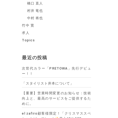
橋口 直人
村井 竜也
中村 将也
竹中 寛
求人
Topics
最近の投稿
次世代カラー「PRETOWA」先行デビュ
ー！！
「スタイリスト井本について」
【重要】営業時間変更のお知らせ：技術
向上と、最高のサービスをご提供するた
めに。
el zafiro顧客様限定！「クリスマススペ