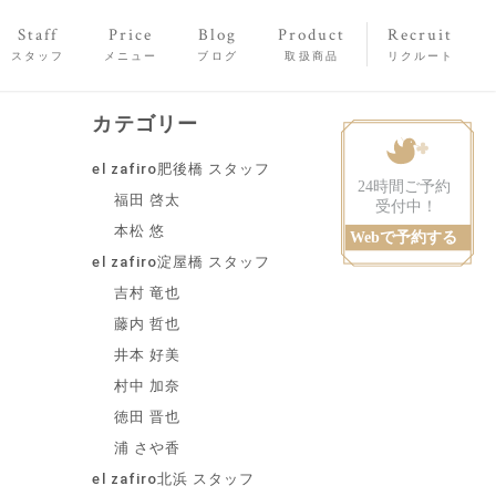
Staff
Price
Blog
Product
Recruit
スタッフ
メニュー
ブログ
取扱商品
リクルート
カテゴリー
el zafiro肥後橋 スタッフ
福田 啓太
本松 悠
el zafiro淀屋橋 スタッフ
吉村 竜也
藤内 哲也
井本 好美
村中 加奈
徳田 晋也
浦 さや香
el zafiro北浜 スタッフ