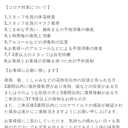
【コロナ対策について】
1,スタッフ全員の体温検査
2,スタッフ全員のマスク着用
3,こまめな手洗い、施術まえの手指消毒の徹底
4,１時間毎の換気と消毒
5,アルコールなどの消毒剤の設置
6,お客様へのアルコールなどによる手指消毒の推進
7,7.2度以上のスタッフは自宅待機
8,お客様とお客様の距離を保つための予約規制
【お客様にお願い致します】
発熱、咳、くしゃみなどの花粉症以外の症状が見られる方
2週間以内に海外渡航歴があり発熱、咳などの症状がある方
またはそのような症状の方と2週間以内に濃厚接触がある方
ご来店日に37.5度以上の発熱をお持ちの方
また、ご来店後2週間以内にコロナウイルスの感染が確認され
た場合は速かにご連絡頂きますようにお願い申し上げます。
お客様様にご安心していただき、気持ちの晴れない日々を美
容の力で少しでも元気を与えることができるよう誠心誠意取