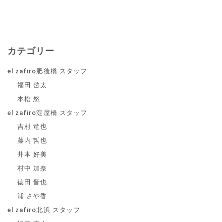
カテゴリー
el zafiro肥後橋 スタッフ
福田 啓太
本松 悠
el zafiro淀屋橋 スタッフ
吉村 竜也
藤内 哲也
井本 好美
村中 加奈
徳田 晋也
浦 さや香
el zafiro北浜 スタッフ