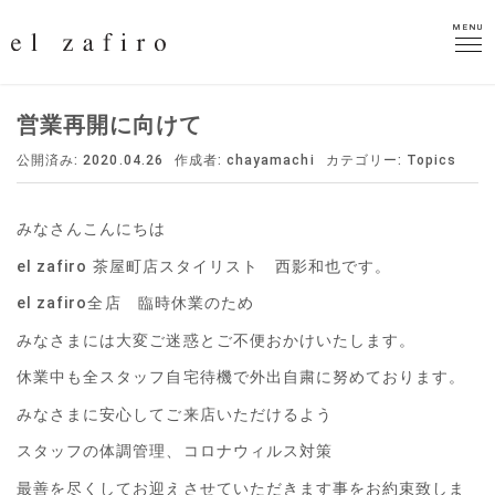
MENU
MENU
営業再開に向けて
公開済み: 2020.04.26
作成者:
chayamachi
カテゴリー:
Topics
みなさんこんにちは
el zafiro 茶屋町店スタイリスト 西影和也です。
el zafiro全店 臨時休業のため
みなさまには大変ご迷惑とご不便おかけいたします。
休業中も全スタッフ自宅待機で外出自粛に努めております。
みなさまに安心してご来店いただけるよう
スタッフの体調管理、コロナウィルス対策
最善を尽くしてお迎えさせていただきます事をお約束致しま