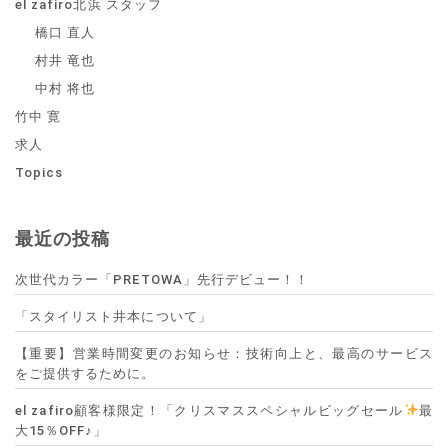
el zafiro北浜 スタッフ
橋口 直人
村井 竜也
中村 将也
竹中 寛
求人
Topics
最近の投稿
次世代カラー「PRETOWA」先行デビュー！！
「スタイリスト井本について」
【重要】営業時間変更のお知らせ：技術向上と、最高のサービス
をご提供するために。
el zafiro顧客様限定！「クリスマススペシャルビッグセール
最
大15％OFF♪」