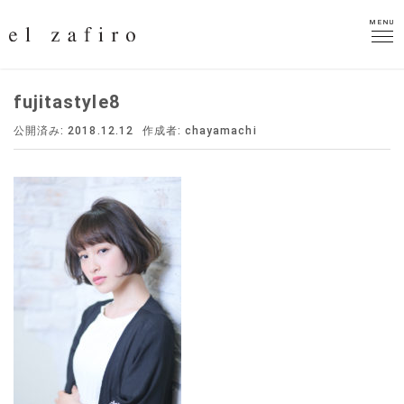
MENU
MENU
fujitastyle8
公開済み: 2018.12.12
作成者:
chayamachi