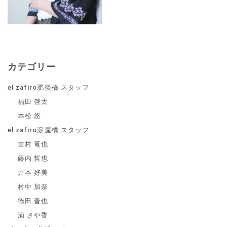
カテゴリー
el zafiro肥後橋 スタッフ
福田 啓太
本松 悠
el zafiro淀屋橋 スタッフ
吉村 竜也
藤内 哲也
井本 好美
村中 加奈
徳田 晋也
浦 さや香