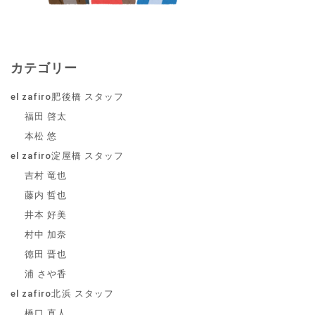
カテゴリー
el zafiro肥後橋 スタッフ
福田 啓太
本松 悠
el zafiro淀屋橋 スタッフ
吉村 竜也
藤内 哲也
井本 好美
村中 加奈
徳田 晋也
浦 さや香
el zafiro北浜 スタッフ
橋口 直人