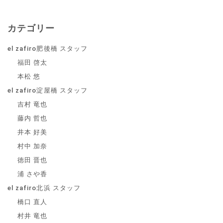
カテゴリー
el zafiro肥後橋 スタッフ
福田 啓太
本松 悠
el zafiro淀屋橋 スタッフ
吉村 竜也
藤内 哲也
井本 好美
村中 加奈
徳田 晋也
浦 さや香
el zafiro北浜 スタッフ
橋口 直人
村井 竜也