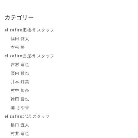
カテゴリー
el zafiro肥後橋 スタッフ
福田 啓太
本松 悠
el zafiro淀屋橋 スタッフ
吉村 竜也
藤内 哲也
井本 好美
村中 加奈
徳田 晋也
浦 さや香
el zafiro北浜 スタッフ
橋口 直人
村井 竜也