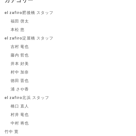
カテゴリー
el zafiro肥後橋 スタッフ
福田 啓太
本松 悠
el zafiro淀屋橋 スタッフ
吉村 竜也
藤内 哲也
井本 好美
村中 加奈
徳田 晋也
浦 さや香
el zafiro北浜 スタッフ
橋口 直人
村井 竜也
中村 将也
竹中 寛