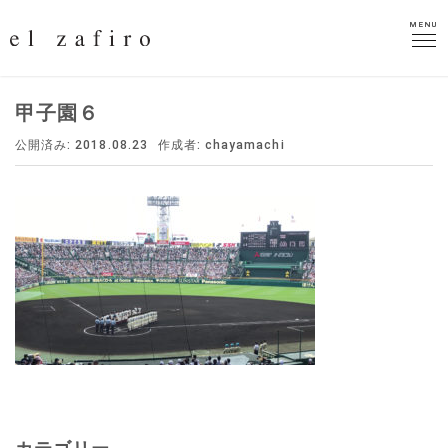
MENU
MENU
甲子園６
公開済み: 2018.08.23
作成者:
chayamachi