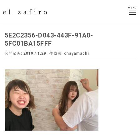
MENU
MENU
5E2C2356-D043-443F-91A0-
5FC01BA15FFF
公開済み: 2019.11.29
作成者:
chayamachi