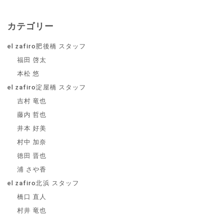
カテゴリー
el zafiro肥後橋 スタッフ
福田 啓太
本松 悠
el zafiro淀屋橋 スタッフ
吉村 竜也
藤内 哲也
井本 好美
村中 加奈
徳田 晋也
浦 さや香
el zafiro北浜 スタッフ
橋口 直人
村井 竜也