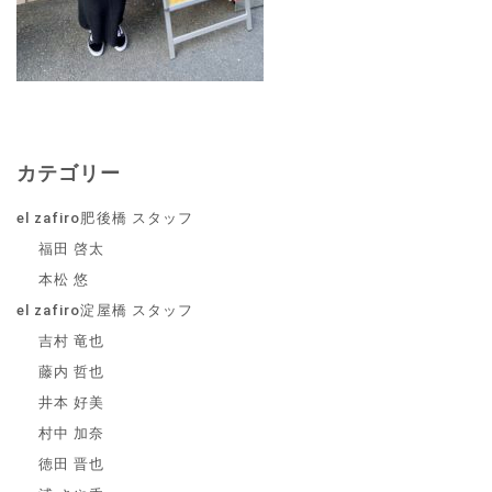
カテゴリー
el zafiro肥後橋 スタッフ
福田 啓太
本松 悠
el zafiro淀屋橋 スタッフ
吉村 竜也
藤内 哲也
井本 好美
村中 加奈
徳田 晋也