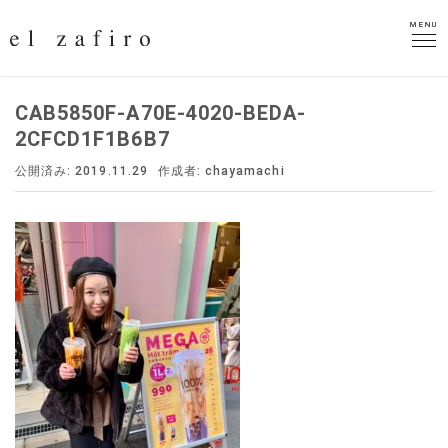
MENU
MENU
CAB5850F-A70E-4020-BEDA-
2CFCD1F1B6B7
公開済み: 2019.11.29
作成者:
chayamachi