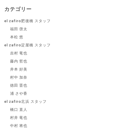
カテゴリー
el zafiro肥後橋 スタッフ
福田 啓太
本松 悠
el zafiro淀屋橋 スタッフ
吉村 竜也
藤内 哲也
井本 好美
村中 加奈
徳田 晋也
浦 さや香
el zafiro北浜 スタッフ
橋口 直人
村井 竜也
中村 将也