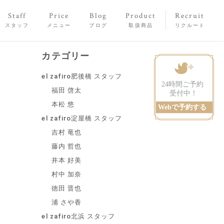
Staff
Price
Blog
Product
Recruit
スタッフ
メニュー
ブログ
取扱商品
リクルート
カテゴリー
el zafiro肥後橋 スタッフ
福田 啓太
本松 悠
el zafiro淀屋橋 スタッフ
吉村 竜也
藤内 哲也
井本 好美
村中 加奈
徳田 晋也
浦 さや香
el zafiro北浜 スタッフ