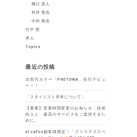
橋口 直人
村井 竜也
中村 将也
竹中 寛
求人
Topics
最近の投稿
次世代カラー「PRETOWA」先行デビュ
ー！！
「スタイリスト井本について」
【重要】営業時間変更のお知らせ：技術
向上と、最高のサービスをご提供するた
めに。
el zafiro顧客様限定！「クリスマススペ