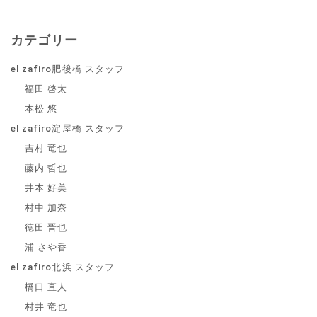
カテゴリー
el zafiro肥後橋 スタッフ
福田 啓太
本松 悠
el zafiro淀屋橋 スタッフ
吉村 竜也
藤内 哲也
井本 好美
村中 加奈
徳田 晋也
浦 さや香
el zafiro北浜 スタッフ
橋口 直人
村井 竜也