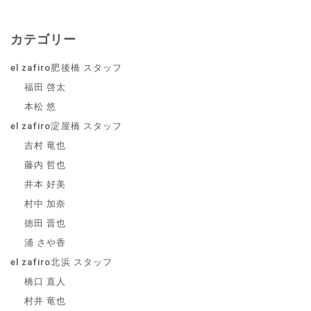
カテゴリー
el zafiro肥後橋 スタッフ
福田 啓太
本松 悠
el zafiro淀屋橋 スタッフ
吉村 竜也
藤内 哲也
井本 好美
村中 加奈
徳田 晋也
浦 さや香
el zafiro北浜 スタッフ
橋口 直人
村井 竜也