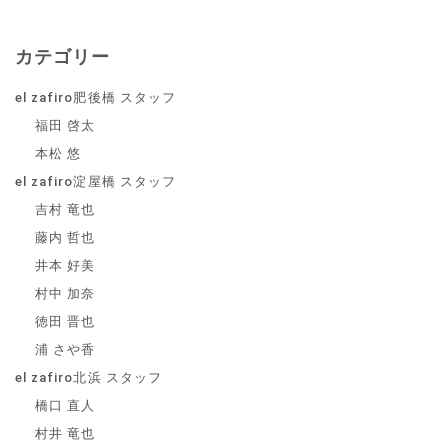
カテゴリー
el zafiro肥後橋 スタッフ
福田 啓太
本松 悠
el zafiro淀屋橋 スタッフ
吉村 竜也
藤内 哲也
井本 好美
村中 加奈
徳田 晋也
浦 さや香
el zafiro北浜 スタッフ
橋口 直人
村井 竜也