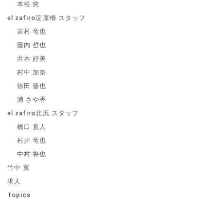
本松 悠
el zafiro淀屋橋 スタッフ
吉村 竜也
藤内 哲也
井本 好美
村中 加奈
徳田 晋也
浦 さや香
el zafiro北浜 スタッフ
橋口 直人
村井 竜也
中村 将也
竹中 寛
求人
Topics