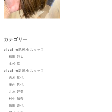
カテゴリー
el zafiro肥後橋 スタッフ
福田 啓太
本松 悠
el zafiro淀屋橋 スタッフ
吉村 竜也
藤内 哲也
井本 好美
村中 加奈
徳田 晋也