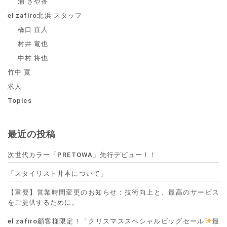
浦 さや香
el zafiro北浜 スタッフ
橋口 直人
村井 竜也
中村 将也
竹中 寛
求人
Topics
最近の投稿
次世代カラー「PRETOWA」先行デビュー！！
「スタイリスト井本について」
【重要】営業時間変更のお知らせ：技術向上と、最高のサービス
をご提供するために。
el zafiro顧客様限定！「クリスマススペシャルビッグセール
最