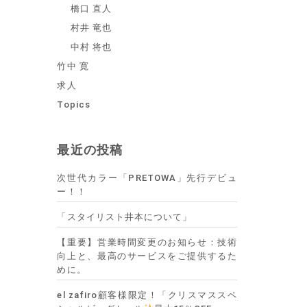
橋口 直人
村井 竜也
中村 将也
竹中 寛
求人
Topics
最近の投稿
次世代カラー「PRETOWA」先行デビュ
ー！！
「スタイリスト井本について」
【重要】営業時間変更のお知らせ：技術
向上と、最高のサービスをご提供するた
めに。
el zafiro顧客様限定！「クリスマススペ