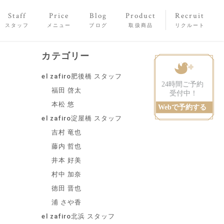
Staff
Price
Blog
Product
Recruit
スタッフ
メニュー
ブログ
取扱商品
リクルート
カテゴリー
el zafiro肥後橋 スタッフ
福田 啓太
本松 悠
el zafiro淀屋橋 スタッフ
吉村 竜也
藤内 哲也
井本 好美
村中 加奈
徳田 晋也
浦 さや香
el zafiro北浜 スタッフ