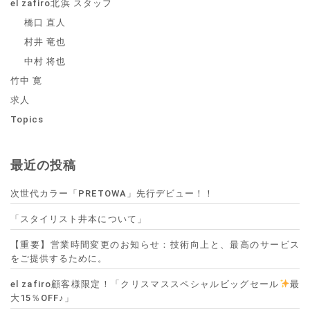
el zafiro北浜 スタッフ
橋口 直人
村井 竜也
中村 将也
竹中 寛
求人
Topics
最近の投稿
次世代カラー「PRETOWA」先行デビュー！！
「スタイリスト井本について」
【重要】営業時間変更のお知らせ：技術向上と、最高のサービス
をご提供するために。
el zafiro顧客様限定！「クリスマススペシャルビッグセール
最
大15％OFF♪」