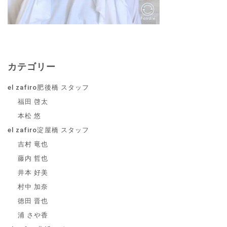
カテゴリー
el zafiro肥後橋 スタッフ
福田 啓太
本松 悠
el zafiro淀屋橋 スタッフ
吉村 竜也
藤内 哲也
井本 好美
村中 加奈
徳田 晋也
浦 さや香