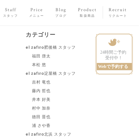
Staff
Price
Blog
Product
Recruit
スタッフ
メニュー
ブログ
取扱商品
リクルート
カテゴリー
el zafiro肥後橋 スタッフ
福田 啓太
本松 悠
el zafiro淀屋橋 スタッフ
吉村 竜也
藤内 哲也
井本 好美
村中 加奈
徳田 晋也
浦 さや香
el zafiro北浜 スタッフ