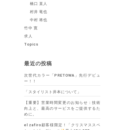
橋口 直人
村井 竜也
中村 将也
竹中 寛
求人
Topics
最近の投稿
次世代カラー「PRETOWA」先行デビュ
ー！！
「スタイリスト井本について」
【重要】営業時間変更のお知らせ：技術
向上と、最高のサービスをご提供するた
めに。
el zafiro顧客様限定！「クリスマススペ