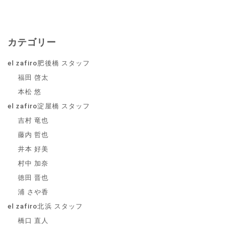
カテゴリー
el zafiro肥後橋 スタッフ
福田 啓太
本松 悠
el zafiro淀屋橋 スタッフ
吉村 竜也
藤内 哲也
井本 好美
村中 加奈
徳田 晋也
浦 さや香
el zafiro北浜 スタッフ
橋口 直人