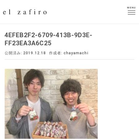
MENU
MENU
4EFEB2F2-6709-413B-9D3E-
FF23EA3A6C25
公開済み: 2019.12.18
作成者:
chayamachi