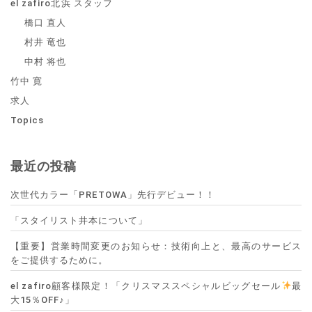
el zafiro北浜 スタッフ
橋口 直人
村井 竜也
中村 将也
竹中 寛
求人
Topics
最近の投稿
次世代カラー「PRETOWA」先行デビュー！！
「スタイリスト井本について」
【重要】営業時間変更のお知らせ：技術向上と、最高のサービス
をご提供するために。
el zafiro顧客様限定！「クリスマススペシャルビッグセール
最
大15％OFF♪」