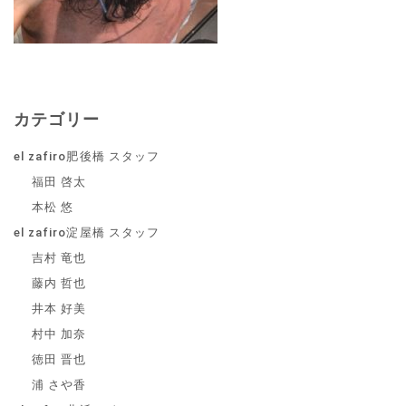
カテゴリー
el zafiro肥後橋 スタッフ
福田 啓太
本松 悠
el zafiro淀屋橋 スタッフ
吉村 竜也
藤内 哲也
井本 好美
村中 加奈
徳田 晋也
浦 さや香