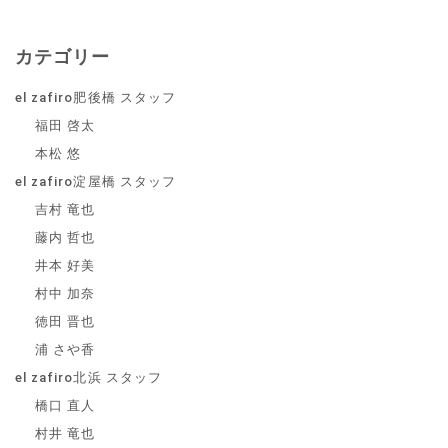
カテゴリー
el zafiro肥後橋 スタッフ
福田 啓太
本松 悠
el zafiro淀屋橋 スタッフ
吉村 竜也
藤内 哲也
井本 好美
村中 加奈
徳田 晋也
浦 さや香
el zafiro北浜 スタッフ
橋口 直人
村井 竜也