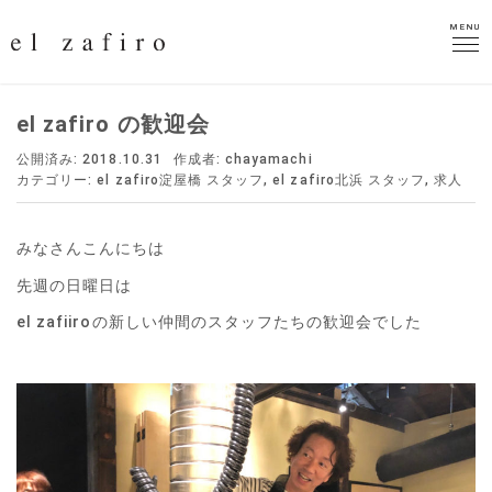
MENU
MENU
el zafiro の歓迎会
公開済み: 2018.10.31
作成者:
chayamachi
カテゴリー:
el zafiro淀屋橋 スタッフ
,
el zafiro北浜 スタッフ
,
求人
みなさんこんにちは
先週の日曜日は
el zafiiroの新しい仲間のスタッフたちの歓迎会でした