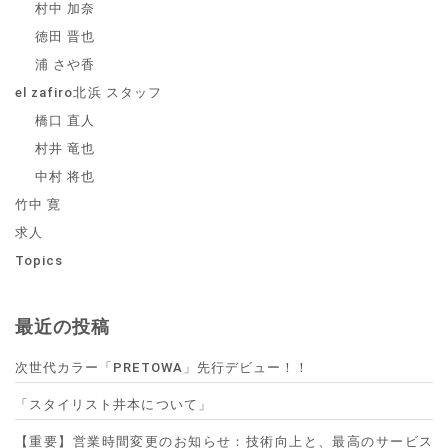
村中 加奈
徳田 晋也
浦 さや香
el zafiro北浜 スタッフ
橋口 直人
村井 竜也
中村 将也
竹中 寛
求人
Topics
最近の投稿
次世代カラー「PRETOWA」先行デビュー！！
「スタイリスト井本について」
【重要】営業時間変更のお知らせ：技術向上と、最高のサービス