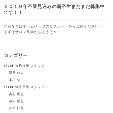
２０１９年卒業見込みの新卒生まだまだ募集中
です！！
詳細などはホームページのリクルートからご覧ください。
まずはサロン見学からどうぞ♬
カテゴリー
el zafiro肥後橋 スタッフ
福田 啓太
本松 悠
el zafiro淀屋橋 スタッフ
吉村 竜也
藤内 哲也
井本 好美