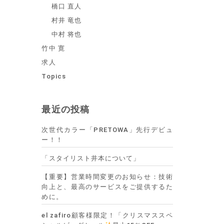
橋口 直人
村井 竜也
中村 将也
竹中 寛
求人
Topics
最近の投稿
次世代カラー「PRETOWA」先行デビュ
ー！！
「スタイリスト井本について」
【重要】営業時間変更のお知らせ：技術
向上と、最高のサービスをご提供するた
めに。
el zafiro顧客様限定！「クリスマススペ