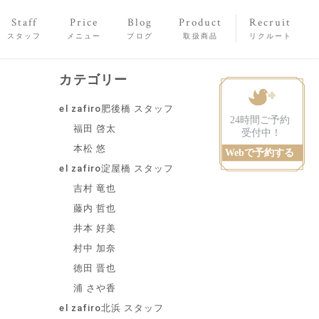
Staff
Price
Blog
Product
Recruit
スタッフ
メニュー
ブログ
取扱商品
リクルート
カテゴリー
el zafiro肥後橋 スタッフ
福田 啓太
本松 悠
el zafiro淀屋橋 スタッフ
吉村 竜也
藤内 哲也
井本 好美
村中 加奈
徳田 晋也
浦 さや香
el zafiro北浜 スタッフ