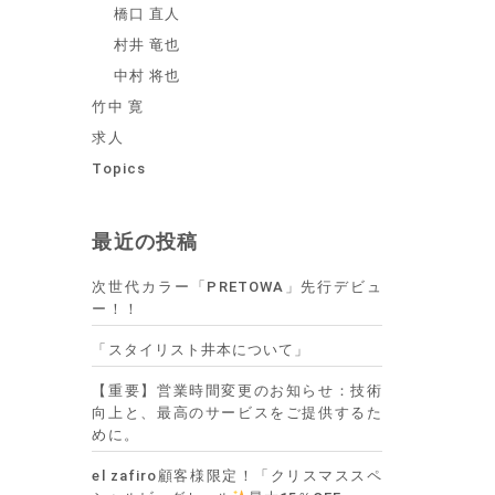
橋口 直人
村井 竜也
中村 将也
竹中 寛
求人
Topics
最近の投稿
次世代カラー「PRETOWA」先行デビュ
ー！！
「スタイリスト井本について」
【重要】営業時間変更のお知らせ：技術
向上と、最高のサービスをご提供するた
めに。
el zafiro顧客様限定！「クリスマススペ