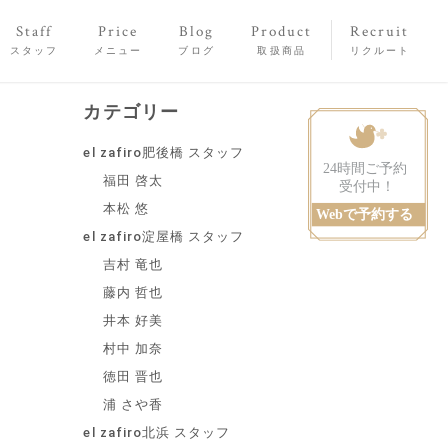
Staff
Price
Blog
Product
Recruit
スタッフ
メニュー
ブログ
取扱商品
リクルート
カテゴリー
el zafiro肥後橋 スタッフ
福田 啓太
本松 悠
el zafiro淀屋橋 スタッフ
吉村 竜也
藤内 哲也
井本 好美
村中 加奈
徳田 晋也
浦 さや香
el zafiro北浜 スタッフ